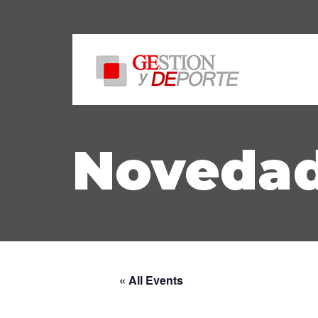
Noveda
« All Events