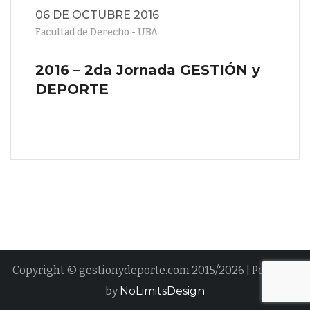
06 DE OCTUBRE 2016
Facultad de Derecho - UBA
2016 – 2da Jornada GESTIÓN y
DEPORTE
Copyright © gestionydeporte.com 2015/2026 | Powered
by
NoLimitsDesign